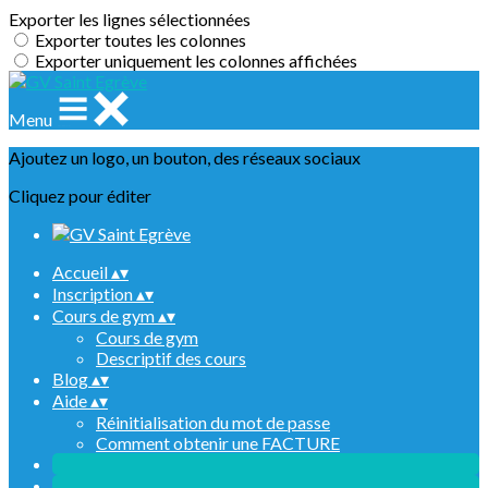
Exporter les lignes sélectionnées
Exporter toutes les colonnes
Exporter uniquement les colonnes affichées
Menu
Ajoutez un logo, un bouton, des réseaux sociaux
Cliquez pour éditer
Accueil
▴
▾
Inscription
▴
▾
Cours de gym
▴
▾
Cours de gym
Descriptif des cours
Blog
▴
▾
Aide
▴
▾
Réinitialisation du mot de passe
Comment obtenir une FACTURE