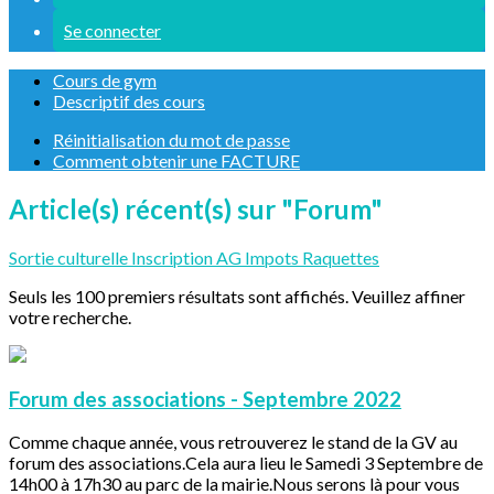
Se connecter
Cours de gym
Descriptif des cours
Réinitialisation du mot de passe
Comment obtenir une FACTURE
Article(s) récent(s) sur "Forum"
Sortie culturelle
Inscription
AG
Impots
Raquettes
Seuls les 100 premiers résultats sont affichés. Veuillez affiner
votre recherche.
Forum des associations - Septembre 2022
Comme chaque année, vous retrouverez le stand de la GV au
forum des associations.Cela aura lieu le Samedi 3 Septembre de
14h00 à 17h30 au parc de la mairie.Nous serons là pour vous