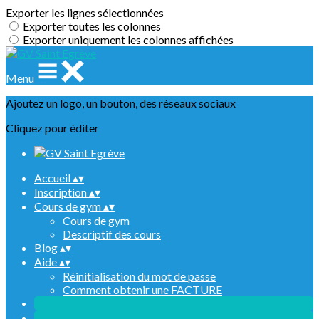
Exporter les lignes sélectionnées
Exporter toutes les colonnes
Exporter uniquement les colonnes affichées
Menu
Ajoutez un logo, un bouton, des réseaux sociaux
Cliquez pour éditer
Accueil
▴
▾
Inscription
▴
▾
Cours de gym
▴
▾
Cours de gym
Descriptif des cours
Blog
▴
▾
Aide
▴
▾
Réinitialisation du mot de passe
Comment obtenir une FACTURE