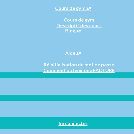
Cours de gym
▴
▾
Cours de gym
Descriptif des cours
Blog
▴
▾
Aide
▴
▾
Réinitialisation du mot de passe
Comment obtenir une FACTURE
Se connecter