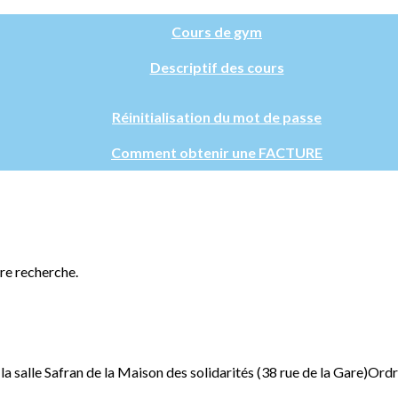
Cours de gym
Descriptif des cours
Réinitialisation du mot de passe
Comment obtenir une FACTURE
tre recherche.
salle Safran de la Maison des solidarités (38 rue de la Gare)Ordre